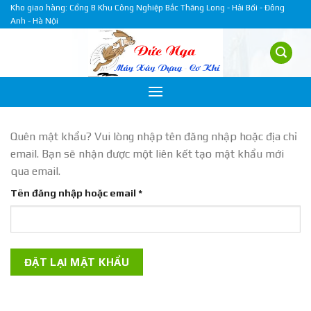
Skip
Kho giao hàng: Cổng B Khu Công Nghiệp Bắc Thăng Long - Hải Bối - Đông
Anh - Hà Nội
to
content
Quên mật khẩu? Vui lòng nhập tên đăng nhập hoặc địa chỉ
email. Bạn sẽ nhận được một liên kết tạo mật khẩu mới
qua email.
Bắt
Tên đăng nhập hoặc email
*
buộc
ĐẶT LẠI MẬT KHẨU