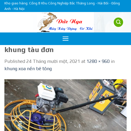
Skip
Kho giao hàng: Cổng B Khu Công Nghiệp Bắc Thăng Long - Hải Bối - Đông
Anh - Hà Nội
to
content
khung tàu đơn
Published
24 Tháng mười một, 2021
at
1280 × 960
in
khung xoa nền bê tông