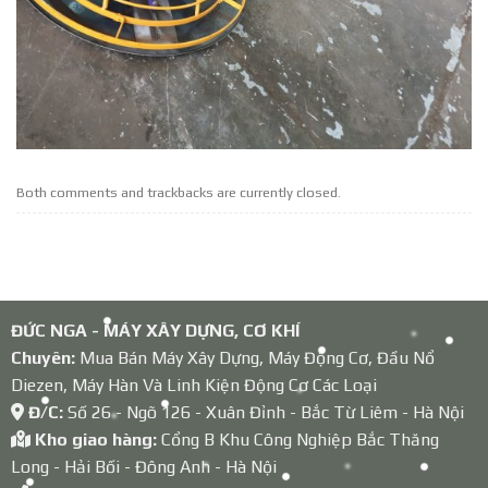
Both comments and trackbacks are currently closed.
ĐỨC NGA - MÁY XÂY DỰNG, CƠ KHÍ
Chuyên:
Mua Bán Máy Xây Dựng, Máy Động Cơ, Đầu Nổ
Diezen, Máy Hàn Và Linh Kiện Động Cơ Các Loại
Đ/C:
Số 26 - Ngõ 126 - Xuân Đỉnh - Bắc Từ Liêm - Hà Nội
Kho giao hàng:
Cổng B Khu Công Nghiệp Bắc Thăng
Long - Hải Bối - Đông Anh - Hà Nội