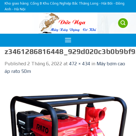
Skip
Kho giao hàng: Cổng B Khu Công Nghiệp Bắc Thăng Long - Hải Bối - Đông
Anh - Hà Nội
to
content
z3461286816448_929d020c3b0b9bf9
Published
2 Tháng 6, 2022
at
472 × 434
in
Máy bơm cao
áp rato 50m