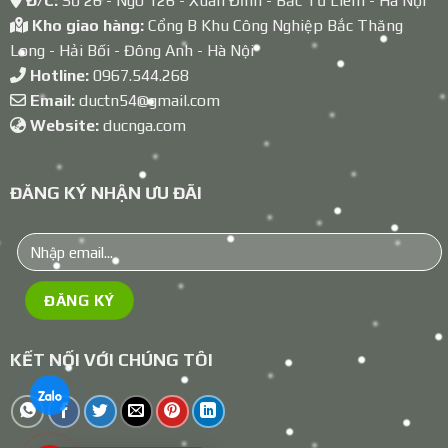
Đ/C:
Số 26 - Ngõ 126 - Xuân Đỉnh - Bắc Từ Liêm - Hà Nội
Kho giao hàng:
Cổng B Khu Công Nghiệp Bắc Thăng
Long - Hải Bối - Đông Anh - Hà Nội
Hotline:
0967.544.268
Email:
ductn54@gmail.com
Website:
ducnga.com
ĐĂNG KÝ NHẬN ƯU ĐÃI
KẾT NỐI VỚI CHÚNG TÔI