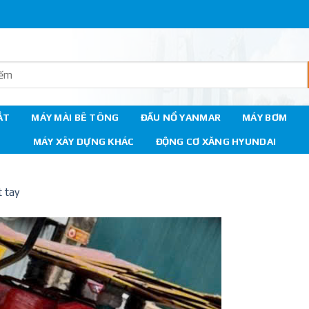
ẮT
MÁY MÀI BÊ TÔNG
ĐẦU NỔ YANMAR
MÁY BƠM
MÁY XÂY DỰNG KHÁC
ĐỘNG CƠ XĂNG HYUNDAI
 tay