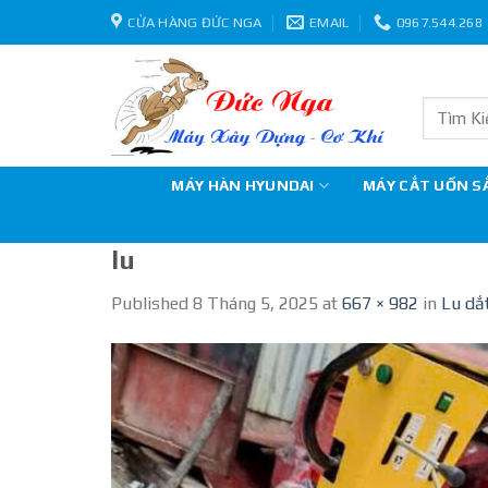
Skip
CỬA HÀNG ĐỨC NGA
EMAIL
0967.544.268
to
content
Tìm
kiếm:
MÁY HÀN HYUNDAI
MÁY CẮT UỐN S
lu
Published
8 Tháng 5, 2025
at
667 × 982
in
Lu dắt