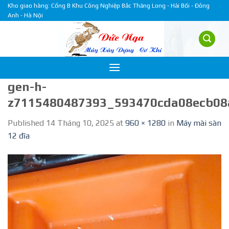
Skip
Kho giao hàng: Cổng B Khu Công Nghiệp Bắc Thăng Long - Hải Bối - Đông
Anh - Hà Nội
to
content
gen-h-
z7115480487393_593470cda08ecb08
Published
14 Tháng 10, 2025
at
960 × 1280
in
Máy mài sàn
12 đĩa