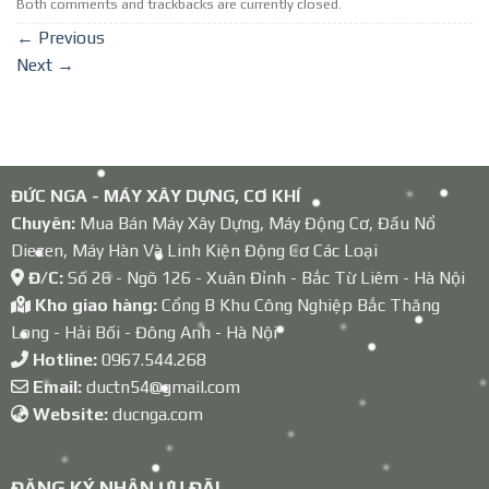
Both comments and trackbacks are currently closed.
←
Previous
Next
→
ĐỨC NGA - MÁY XÂY DỰNG, CƠ KHÍ
Chuyên:
Mua Bán Máy Xây Dựng, Máy Động Cơ, Đầu Nổ
Diezen, Máy Hàn Và Linh Kiện Động Cơ Các Loại
Đ/C:
Số 26 - Ngõ 126 - Xuân Đỉnh - Bắc Từ Liêm - Hà Nội
Kho giao hàng:
Cổng B Khu Công Nghiệp Bắc Thăng
Long - Hải Bối - Đông Anh - Hà Nội
Hotline:
0967.544.268
Email:
ductn54@gmail.com
Website:
ducnga.com
ĐĂNG KÝ NHẬN ƯU ĐÃI