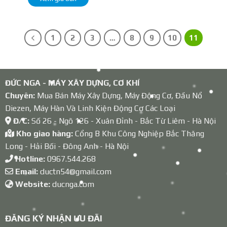
1
2
3
…
8
9
10
11
ĐỨC NGA - MÁY XÂY DỰNG, CƠ KHÍ
Chuyên:
Mua Bán Máy Xây Dựng, Máy Động Cơ, Đầu Nổ
Diezen, Máy Hàn Và Linh Kiện Động Cơ Các Loại
Đ/C:
Số 26 - Ngõ 126 - Xuân Đỉnh - Bắc Từ Liêm - Hà Nội
Kho giao hàng:
Cổng B Khu Công Nghiệp Bắc Thăng
Long - Hải Bối - Đông Anh - Hà Nội
Hotline:
0967.544.268
Email:
ductn54@gmail.com
Website:
ducnga.com
ĐĂNG KÝ NHẬN ƯU ĐÃI