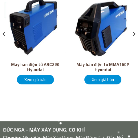
Máy hàn điện tử ARC220
Máy hàn điện tử MMA160P
Hyundai
Hyundai
Xem giá bán
Xem giá bán
ĐỨC NGA - MÁY XÂY DỰNG, CƠ KHÍ
Chuyên:
Mua Bán Máy Xây Dựng, Máy Động Cơ, Đầu Nổ