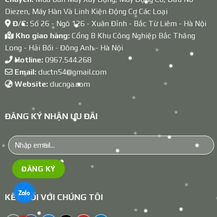
Diezen, Máy Hàn Và Linh Kiện Động Cơ Các Loại
Đ/C:
Số 26 - Ngõ 126 - Xuân Đỉnh - Bắc Từ Liêm - Hà Nội
Kho giao hàng:
Cổng B Khu Công Nghiệp Bắc Thăng
Long - Hải Bối - Đông Anh - Hà Nội
Hotline:
0967.544.268
Email:
ductn54@gmail.com
Website:
ducnga.com
ĐĂNG KÝ NHẬN ƯU ĐÃI
KẾT NỐI VỚI CHÚNG TÔI