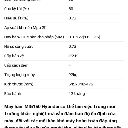
Chu kỳ tải (%)
60
Hiệu suất (%)
0.73
Áp suất khí nén Mpa (S)
Dây hàn/ Que hàn cho phép (MM)
0.8-1.2/(1.6 – 2.6)
Hệ số công suất
0.73
Cấp bảo vệ
IP21S
Cấp cách điện
F
Trọng lượng máy
22kg
Kích thước (mm)
515x310x475
Bảo hành
12 tháng
Máy hàn MIG160
Hyundai
c
ó thể làm việc trong môi
trường khắc nghiệt mà vẫn đảm bảo độ ổn định của
máy ,đối với các mối hàn khó máy hoàn toàn đáp ứng
được các yêu cầu của người thợ ,giúp việc hàn được tốt