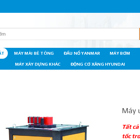
ẮT
MÁY MÀI BÊ TÔNG
ĐẦU NỔ YANMAR
MÁY BƠM
MÁY XÂY DỰNG KHÁC
ĐỘNG CƠ XĂNG HYUNDAI
Máy 
Tất cả
tốc tr