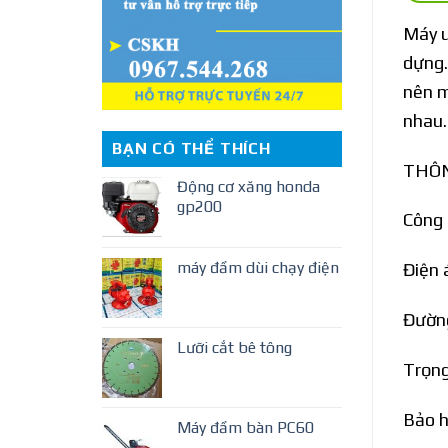
Máy u
dựng…
nên m
nhau.
BẠN CÓ THỂ THÍCH
THÔN
Động cơ xăng honda
gp200
Công 
máy đầm dùi chạy điện
Điện 
Đường
Lưỡi cắt bê tông
Trọng
Bảo h
Máy đầm bàn PC60