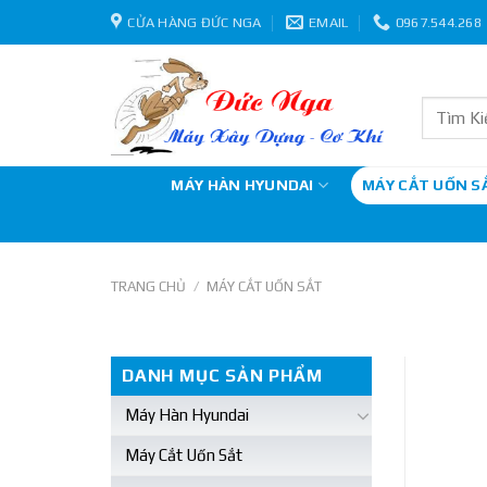
Skip
CỬA HÀNG ĐỨC NGA
EMAIL
0967.544.268
to
content
Tìm
kiếm:
MÁY HÀN HYUNDAI
MÁY CẮT UỐN S
TRANG CHỦ
/
MÁY CẮT UỐN SẮT
DANH MỤC SẢN PHẨM
Máy Hàn Hyundai
Máy Cắt Uốn Sắt