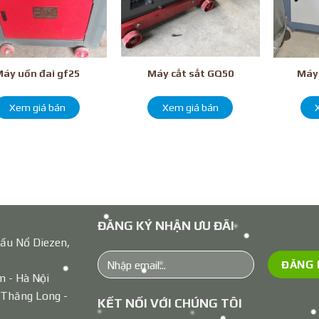
áy uốn đai gf25
Máy cắt sắt GQ50
Máy
Xem giá bán
Xem giá bán
ĐĂNG KÝ NHẬN ƯU ĐÃI
ầu Nổ Diezen,
m - Hà Nội
 Thăng Long -
KẾT NỐI VỚI CHÚNG TÔI