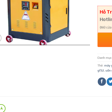
Hỗ Tr
Hotli
(Mở cửa
Danh mục
Thẻ:
máy 
gf32
,
uốn 
TẢ