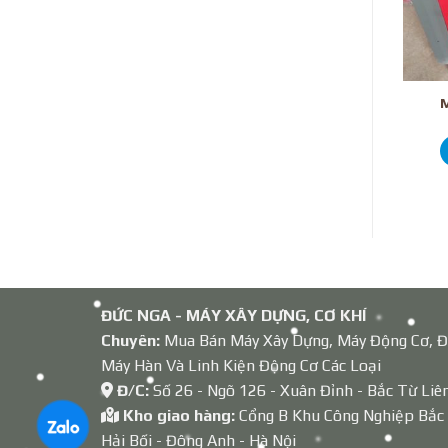
Máy uốn đai sắt
Kìm xiết coupler
M
Xem giá bán
Xem giá bán
ĐỨC NGA - MÁY XÂY DỰNG, CƠ KHÍ
Chuyên:
Mua Bán Máy Xây Dựng, Máy Động Cơ, Đ
Máy Hàn Và Linh Kiện Động Cơ Các Loại
Đ/C:
Số 26 - Ngõ 126 - Xuân Đỉnh - Bắc Từ Liê
Kho giao hàng:
Cổng B Khu Công Nghiệp Bắc
Hải Bối - Đông Anh - Hà Nội