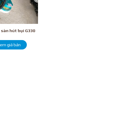
 sàn hút bụi G330
em giá bán