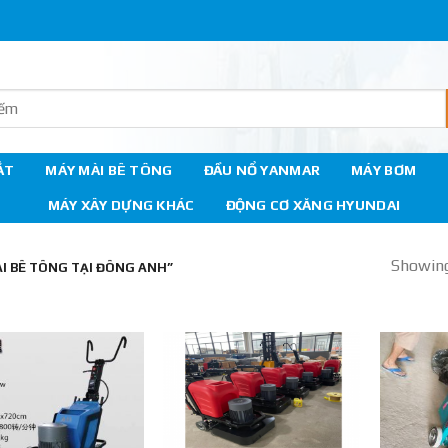
ẮT
MÁY MÀI BÊ TÔNG
ĐẦU NỔ YANMAR
MÁY BƠM
MÁY XÂY DỰNG KHÁC
ĐỘNG CƠ XĂNG HYUNDAI
Showing 
I BÊ TÔNG TẠI ĐÔNG ANH”