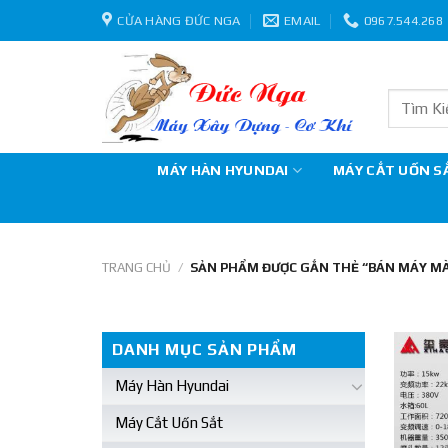
Skip
CỬA HÀNG ĐỨC NGA
EMAIL
0967.544.268
to
content
Tìm
kiếm:
MÁY HÀN HYUNDAI
MÁY CẮT UỐN S
TRANG CHỦ
/
SẢN PHẨM ĐƯỢC GẮN THẺ “BÁN MÁY MÀ
DANH MỤC SẢN PHẨM
Máy Hàn Hyundai
Máy Cắt Uốn Sắt