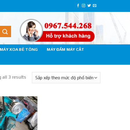
MÁY XOA BÊ TÔNG
MÁY ĐẦM MÁY CẮT
all 3 results