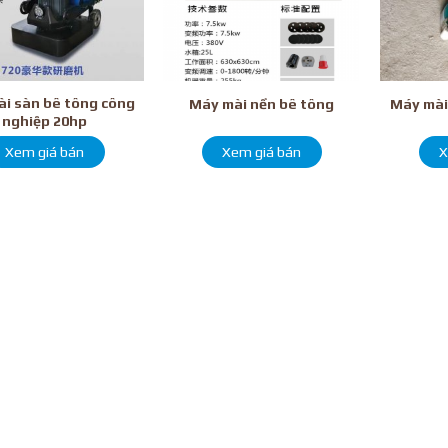
i sàn bê tông công
Máy mài nền bê tông
Máy mài
nghiệp 20hp
Xem giá bán
X
Xem giá bán