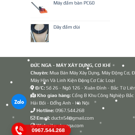
Máy đầm bàn PC60
Dây đầm dùi
ĐỨC NGA - MÁY XÂY DỰNG, CƠ KHÍ
Chuyên:
Mua Bán Máy Xây Dựng, Máy Động Cơ, Đ
Máy Hàn Và Linh Kiện Động Cơ Các Loại
Đ/C:
Số 26 - Ngõ 126 - Xuân Đỉnh - Bắc Từ Liê
Kho giao hàng:
Cổng B Khu Công Nghiệp Bắc
Hải Bối - Đông Anh - Hà Nội
Hotline:
0967.544.268
Email:
ductn54@gmail.com
Website:
ducnga.com
0967.544.268