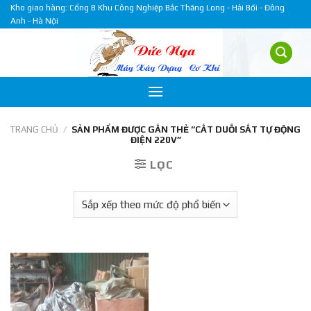
Skip
Kho giao hàng: Cổng B Khu Công Nghiệp Bắc Thăng Long - Hải Bối - Đông
Anh - Hà Nội
to
content
TRANG CHỦ
/
SẢN PHẨM ĐƯỢC GẮN THẺ “CẮT DUỖI SẮT TỰ ĐỘNG
ĐIỆN 220V”
LỌC