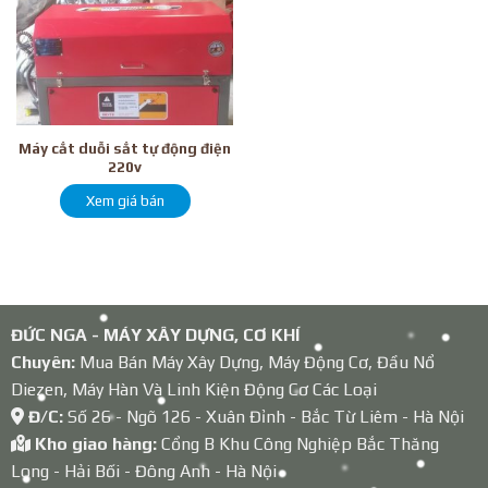
Máy cắt duỗi sắt tự động điện
220v
Xem giá bán
ĐỨC NGA - MÁY XÂY DỰNG, CƠ KHÍ
Chuyên:
Mua Bán Máy Xây Dựng, Máy Động Cơ, Đầu Nổ
Diezen, Máy Hàn Và Linh Kiện Động Cơ Các Loại
Đ/C:
Số 26 - Ngõ 126 - Xuân Đỉnh - Bắc Từ Liêm - Hà Nội
Kho giao hàng:
Cổng B Khu Công Nghiệp Bắc Thăng
Long - Hải Bối - Đông Anh - Hà Nội