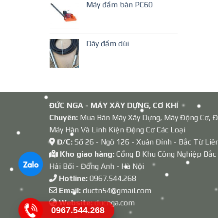
Máy đầm bàn PC60
Dây đầm dùi
ĐỨC NGA - MÁY XÂY DỰNG, CƠ KHÍ
Chuyên:
Mua Bán Máy Xây Dựng, Máy Động Cơ, Đ
Máy Hàn Và Linh Kiện Động Cơ Các Loại
Đ/C:
Số 26 - Ngõ 126 - Xuân Đỉnh - Bắc Từ Liê
Kho giao hàng:
Cổng B Khu Công Nghiệp Bắc
Hải Bối - Đông Anh - Hà Nội
Hotline:
0967.544.268
Email:
ductn54@gmail.com
Website:
ducnga.com
0967.544.268