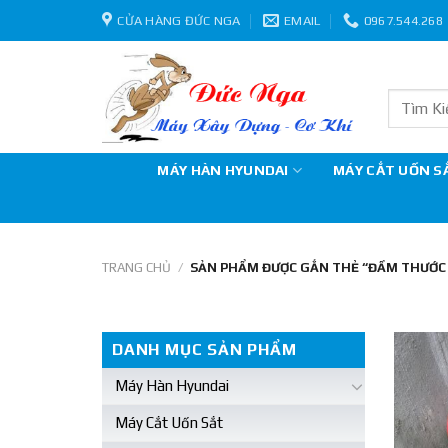
Skip
CỬA HÀNG ĐỨC NGA
EMAIL
0967.544.268
to
content
Tìm
kiếm:
MÁY HÀN HYUNDAI
MÁY CẮT UỐN S
TRANG CHỦ
/
SẢN PHẨM ĐƯỢC GẮN THẺ “ĐẦM THƯỚC 
DANH MỤC SẢN PHẨM
Máy Hàn Hyundai
Máy Cắt Uốn Sắt