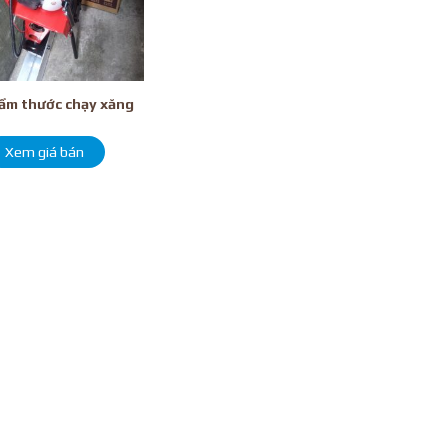
ầm thước chạy xăng
Xem giá bán