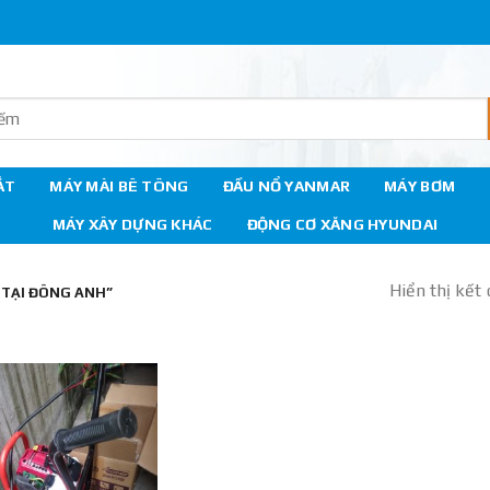
ẮT
MÁY MÀI BÊ TÔNG
ĐẦU NỔ YANMAR
MÁY BƠM
MÁY XÂY DỰNG KHÁC
ĐỘNG CƠ XĂNG HYUNDAI
Hiển thị kết
TẠI ĐÔNG ANH”