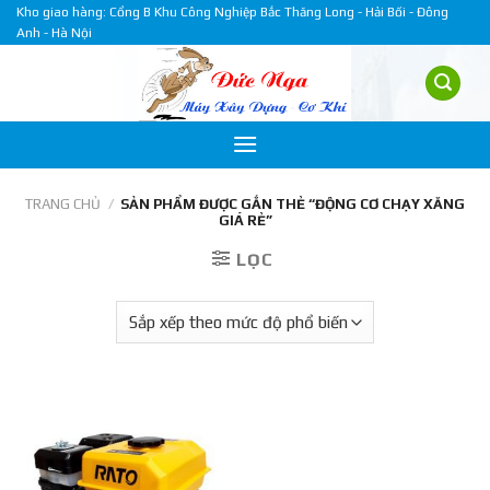
Skip
Kho giao hàng: Cổng B Khu Công Nghiệp Bắc Thăng Long - Hải Bối - Đông
Anh - Hà Nội
to
content
TRANG CHỦ
/
SẢN PHẨM ĐƯỢC GẮN THẺ “ĐỘNG CƠ CHẠY XĂNG
GIÁ RẺ”
LỌC