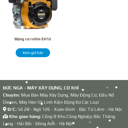
Động cơ robin EH12
Xem giá bán
ĐỨC NGA - MÁY XÂY DỰNG, CƠ KHÍ
Chuyên:
Mua Bán Máy Xây Dựng, Máy Động Cơ, Đầu Nổ
Diezen, Máy Hàn Và Linh Kiện Động Cơ Các Loại
Đ/C:
Số 26 - Ngõ 126 - Xuân Đỉnh - Bắc Từ Liêm - Hà Nội
Kho giao hàng:
Cổng B Khu Công Nghiệp Bắc Thăng
Long - Hải Bối - Đông Anh - Hà Nội