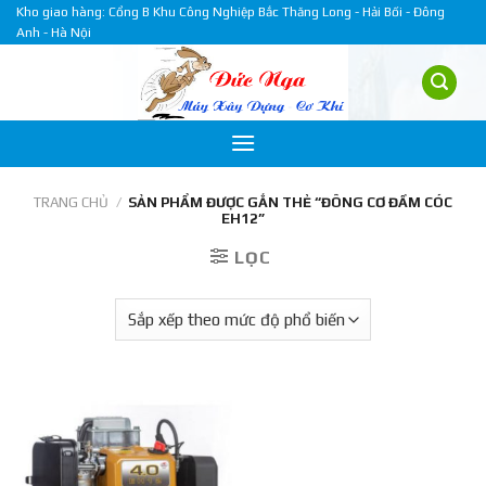
Skip
Kho giao hàng: Cổng B Khu Công Nghiệp Bắc Thăng Long - Hải Bối - Đông
Anh - Hà Nội
to
content
TRANG CHỦ
/
SẢN PHẨM ĐƯỢC GẮN THẺ “ĐÔNG CƠ ĐẦM CÓC
EH12”
LỌC