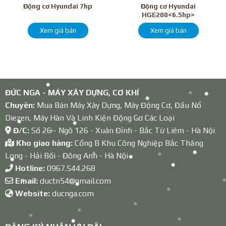
Động cơ Hyundai
Động cơ Hyundai 7hp
HGE200<6.5hp>
Xem giá bán
Xem giá bán
ĐỨC NGA - MÁY XÂY DỰNG, CƠ KHÍ
Chuyên:
Mua Bán Máy Xây Dựng, Máy Động Cơ, Đầu Nổ
Diezen, Máy Hàn Và Linh Kiện Động Cơ Các Loại
Đ/C:
Số 26 - Ngõ 126 - Xuân Đỉnh - Bắc Từ Liêm - Hà Nội
Kho giao hàng:
Cổng B Khu Công Nghiệp Bắc Thăng
Long - Hải Bối - Đông Anh - Hà Nội
Hotline:
0967.544.268
Email:
ductn54@gmail.com
Website:
ducnga.com