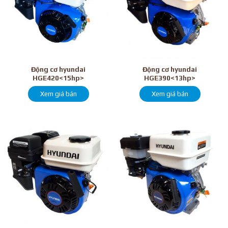
Động cơ hyundai
Động cơ hyundai
HGE420<15hp>
HGE390<13hp>
Xem giá bán
Xem giá bán