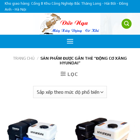
Skip
Kho giao hàng: Cổng B Khu Công Nghiệp Bắc Thăng Long - Hải Bối - Đông
Anh - Hà Nội
to
content
TRANG CHỦ
/
SẢN PHẨM ĐƯỢC GẮN THẺ “ĐỘNG CƠ XĂNG
HYUNDAI”
LỌC