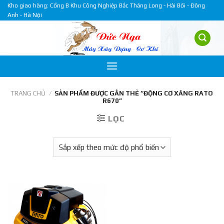
Skip
Kho giao hàng: Cổng B Khu Công Nghiệp Bắc Thăng Long - Hải Bối - Đông
Anh - Hà Nội
to
content
TRANG CHỦ
/
SẢN PHẨM ĐƯỢC GẮN THẺ “ĐỘNG CƠ XĂNG RATO
R670”
LỌC