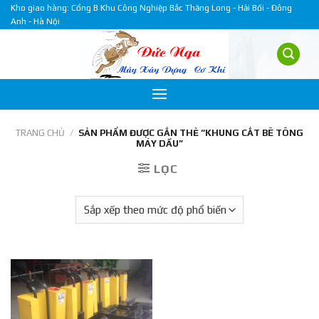
Skip
Kho giao hàng: Cổng B Khu Công Nghiệp Bắc Thăng Long - Hải Bối - Đông
Anh - Hà Nội
to
content
TRANG CHỦ
/
SẢN PHẨM ĐƯỢC GẮN THẺ “KHUNG CẮT BÊ TÔNG
MÁY DẦU”
LỌC