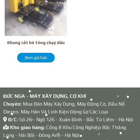
Khung cắt bê tông chạy dầu
Xem giá bán
ĐỨC NGA - MÁY XÂY DỰNG, CƠ KHÍ
Chuyên:
Mua Bán Máy Xây Dựng, Máy Động Cơ, Đầu Nổ
Diezen, Máy Hàn Và Linh Kiện Động Cơ Các Loại
Đ/C:
Số 26 - Ngõ 126 - Xuân Đỉnh - Bắc Từ Liêm - Hà Nội
Kho giao hàng:
Cổng B Khu Công Nghiệp Bắc Thăng
Long - Hải Bối - Đông Anh - Hà Nội