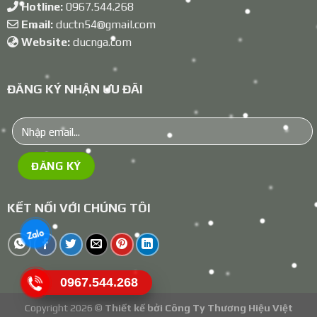
Hotline:
0967.544.268
Email:
ductn54@gmail.com
Website:
ducnga.com
ĐĂNG KÝ NHẬN ƯU ĐÃI
KẾT NỐI VỚI CHÚNG TÔI
0967.544.268
Copyright 2026 ©
Thiết kế bởi
Công Ty Thương Hiệu Việt