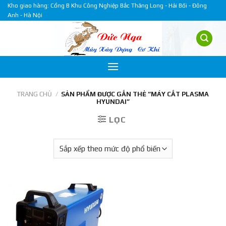
Skip
Kho giao hàng: Cổng B Khu Công Nghiệp Bắc Thăng Long - Hải Bối - Đông
Anh - Hà Nội
to
content
TRANG CHỦ
/
SẢN PHẨM ĐƯỢC GẮN THẺ “MÁY CẮT PLASMA
HYUNDAI”
LỌC