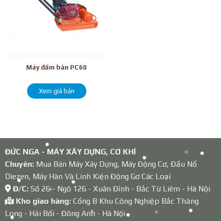
Máy đầm bàn PC60
Xem giá bán
ĐỨC NGA - MÁY XÂY DỰNG, CƠ KHÍ
Chuyên:
Mua Bán Máy Xây Dựng, Máy Động Cơ, Đầu Nổ
Diezen, Máy Hàn Và Linh Kiện Động Cơ Các Loại
Đ/C:
Số 26 - Ngõ 126 - Xuân Đỉnh - Bắc Từ Liêm - Hà Nội
Kho giao hàng:
Cổng B Khu Công Nghiệp Bắc Thăng
Long - Hải Bối - Đông Anh - Hà Nội