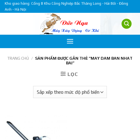
Skip
Kho giao hàng: Cổng B Khu Công Nghiệp Bắc Thăng Long - Hải Bối - Đông
Anh - Hà Nội
to
content
TRANG CHỦ
/
SẢN PHẨM ĐƯỢC GẮN THẺ “MAY DAM BAN NHAT
BAI”
LỌC