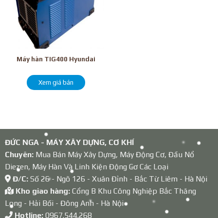
Máy hàn TIG400 Hyundai
Xem giá bán
ĐỨC NGA - MÁY XÂY DỰNG, CƠ KHÍ
Chuyên:
Mua Bán Máy Xây Dựng, Máy Động Cơ, Đầu Nổ
Diezen, Máy Hàn Và Linh Kiện Động Cơ Các Loại
Đ/C:
Số 26 - Ngõ 126 - Xuân Đỉnh - Bắc Từ Liêm - Hà Nội
Kho giao hàng:
Cổng B Khu Công Nghiệp Bắc Thăng
Long - Hải Bối - Đông Anh - Hà Nội
Hotline:
0967.544.268