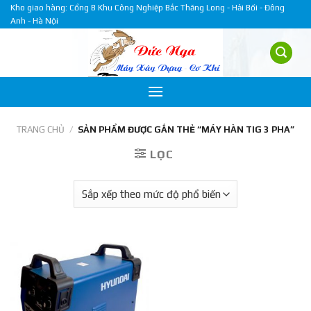
Skip
Kho giao hàng: Cổng B Khu Công Nghiệp Bắc Thăng Long - Hải Bối - Đông
Anh - Hà Nội
to
content
TRANG CHỦ
/
SẢN PHẨM ĐƯỢC GẮN THẺ “MÁY HÀN TIG 3 PHA”
LỌC