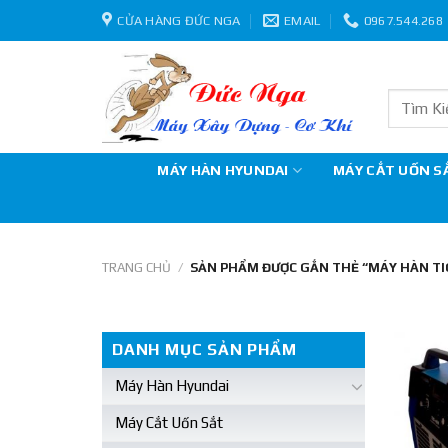
Skip
CỬA HÀNG ĐỨC NGA
EMAIL
0967.544.268
to
content
Tìm
kiếm:
MÁY HÀN HYUNDAI
MÁY CẮT UỐN S
TRANG CHỦ
/
SẢN PHẨM ĐƯỢC GẮN THẺ “MÁY HÀN TIG
DANH MỤC SẢN PHẨM
Máy Hàn Hyundai
Máy Cắt Uốn Sắt