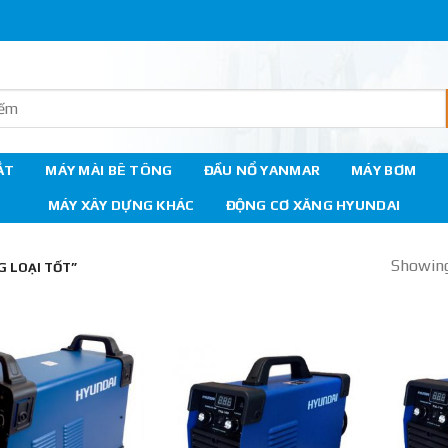
ẮT
MÁY MÀI BÊ TÔNG
ĐẦU NỔ YANMAR
MÁY BƠM
MÁY XÂY DỰNG KHÁC
ĐỘNG CƠ XĂNG HYUNDAI
Showing 
 LOẠI TỐT”