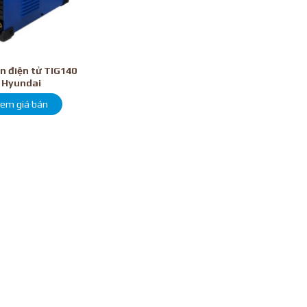
n điện tử TIG140
Hyundai
em giá bán