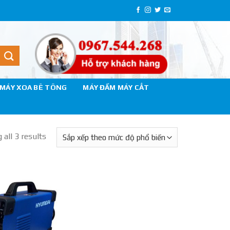
MÁY XOA BÊ TÔNG
MÁY ĐẦM MÁY CẮT
all 3 results