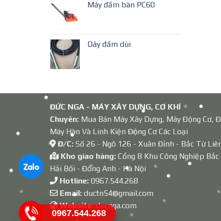
Máy đầm bàn PC60
Dây đầm dùi
ĐỨC NGA - MÁY XÂY DỰNG, CƠ KHÍ
Chuyên:
Mua Bán Máy Xây Dựng, Máy Động Cơ, Đ
Máy Hàn Và Linh Kiện Động Cơ Các Loại
Đ/C:
Số 26 - Ngõ 126 - Xuân Đỉnh - Bắc Từ Liê
Kho giao hàng:
Cổng B Khu Công Nghiệp Bắc
Hải Bối - Đông Anh - Hà Nội
Hotline:
0967.544.268
Email:
ductn54@gmail.com
Website:
ducnga.com
0967.544.268