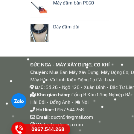
Máy đầm bàn PC60
Dây đầm dùi
ĐỨC NGA - MÁY XÂY DỰNG, CƠ KHÍ
Chuyên:
Mua Bán Máy Xây Dựng, Máy Động Cơ, Đ
Máy Hàn Và Linh Kiện Động Cơ Các Loại
Đ/C:
Số 26 - Ngõ 126 - Xuân Đỉnh - Bắc Từ Liê
Kho giao hàng:
Cổng B Khu Công Nghiệp Bắc
Hải Bối - Đông Anh - Hà Nội
Hotline:
0967.544.268
Email:
ductn54@gmail.com
Website:
ducnga.com
0967.544.268