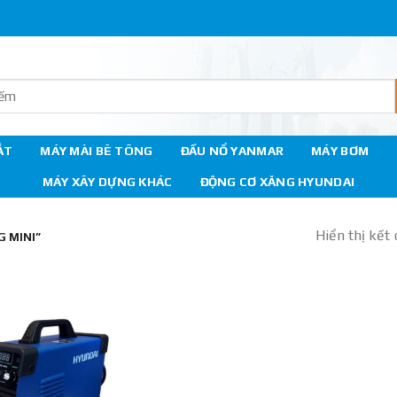
ẮT
MÁY MÀI BÊ TÔNG
ĐẦU NỔ YANMAR
MÁY BƠM
MÁY XÂY DỰNG KHÁC
ĐỘNG CƠ XĂNG HYUNDAI
Hiển thị kết
 MINI”