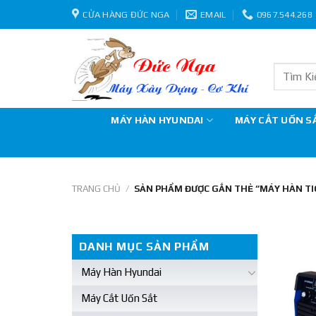
Skip
CỬA HÀNG ĐỨC NGA
EMAIL
0967.544.268
to
content
Tìm
kiếm:
MÁY HÀN HYUNDAI
MÁY CẮT UỐN S
TRANG CHỦ
/
SẢN PHẨM ĐƯỢC GẮN THẺ “MÁY HÀN TIG
DANH MỤC SẢN PHẨM
Máy Hàn Hyundai
Máy Cắt Uốn Sắt