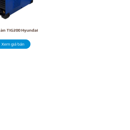
àn TIG200 Hyundai
Xem giá bán