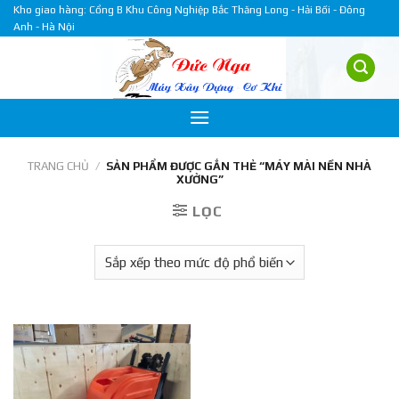
Skip
Kho giao hàng: Cổng B Khu Công Nghiệp Bắc Thăng Long - Hải Bối - Đông
Anh - Hà Nội
to
content
TRANG CHỦ
/
SẢN PHẨM ĐƯỢC GẮN THẺ “MÁY MÀI NỀN NHÀ
XƯỞNG”
LỌC