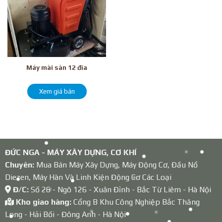
Máy mài sàn 12 đĩa
Xem giá bán
ĐỨC NGA - MÁY XÂY DỰNG, CƠ KHÍ
Chuyên:
Mua Bán Máy Xây Dựng, Máy Động Cơ, Đầu Nổ
Diezen, Máy Hàn Và Linh Kiện Động Cơ Các Loại
Đ/C:
Số 26 - Ngõ 126 - Xuân Đỉnh - Bắc Từ Liêm - Hà Nội
Kho giao hàng:
Cổng B Khu Công Nghiệp Bắc Thăng
Long - Hải Bối - Đông Anh - Hà Nội