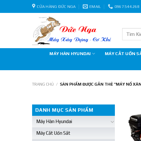
Skip
CỬA HÀNG ĐỨC NGA
EMAIL
0967.544.268
to
content
Tìm
kiếm:
MÁY HÀN HYUNDAI
MÁY CẮT UỐN S
TRANG CHỦ
/
SẢN PHẨM ĐƯỢC GẮN THẺ “MÁY NỔ XĂN
DANH MỤC SẢN PHẨM
Máy Hàn Hyundai
Máy Cắt Uốn Sắt