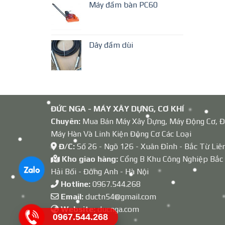
Máy đầm bàn PC60
Dây đầm dùi
ĐỨC NGA - MÁY XÂY DỰNG, CƠ KHÍ
Chuyên:
Mua Bán Máy Xây Dựng, Máy Động Cơ, Đ
Máy Hàn Và Linh Kiện Động Cơ Các Loại
Đ/C:
Số 26 - Ngõ 126 - Xuân Đỉnh - Bắc Từ Liê
Kho giao hàng:
Cổng B Khu Công Nghiệp Bắc
Hải Bối - Đông Anh - Hà Nội
Hotline:
0967.544.268
Email:
ductn54@gmail.com
Website:
ducnga.com
0967.544.268