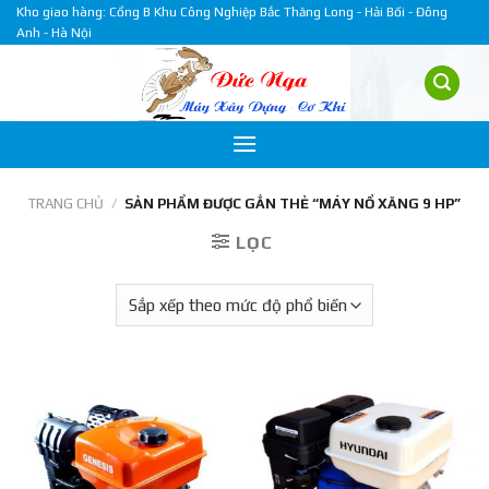
Skip
Kho giao hàng: Cổng B Khu Công Nghiệp Bắc Thăng Long - Hải Bối - Đông
Anh - Hà Nội
to
content
TRANG CHỦ
/
SẢN PHẨM ĐƯỢC GẮN THẺ “MÁY NỔ XĂNG 9 HP”
LỌC