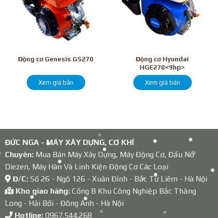
Động cơ Hyundai
Động cơ Genesis GS270
HGE270<9hp>
Xem giá bán
Xem giá bán
ĐỨC NGA - MÁY XÂY DỰNG, CƠ KHÍ
Chuyên:
Mua Bán Máy Xây Dựng, Máy Động Cơ, Đầu Nổ
Diezen, Máy Hàn Và Linh Kiện Động Cơ Các Loại
Đ/C:
Số 26 - Ngõ 126 - Xuân Đỉnh - Bắc Từ Liêm - Hà Nội
Kho giao hàng:
Cổng B Khu Công Nghiệp Bắc Thăng
Long - Hải Bối - Đông Anh - Hà Nội
Hotline:
0967.544.268