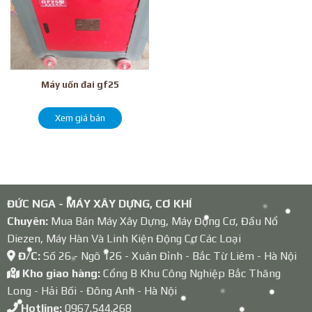
Máy uốn đai gf25
Xem giá bán
ĐỨC NGA - MÁY XÂY DỰNG, CƠ KHÍ
Chuyên:
Mua Bán Máy Xây Dựng, Máy Động Cơ, Đầu Nổ
Diezen, Máy Hàn Và Linh Kiện Động Cơ Các Loại
Đ/C:
Số 26 - Ngõ 126 - Xuân Đỉnh - Bắc Từ Liêm - Hà Nội
Kho giao hàng:
Cổng B Khu Công Nghiệp Bắc Thăng
Long - Hải Bối - Đông Anh - Hà Nội
Hotline:
0967.544.268