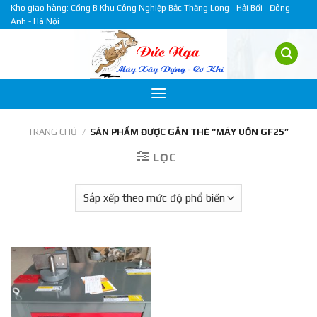
Skip
Kho giao hàng: Cổng B Khu Công Nghiệp Bắc Thăng Long - Hải Bối - Đông
Anh - Hà Nội
to
content
TRANG CHỦ
/
SẢN PHẨM ĐƯỢC GẮN THẺ “MÁY UỐN GF25”
LỌC