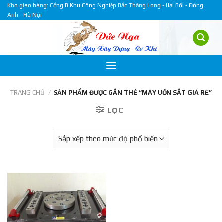
Skip
Kho giao hàng: Cổng B Khu Công Nghiệp Bắc Thăng Long - Hải Bối - Đông
Anh - Hà Nội
to
content
TRANG CHỦ
/
SẢN PHẨM ĐƯỢC GẮN THẺ “MÁY UỐN SẮT GIÁ RẺ”
LỌC