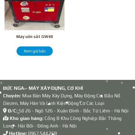
Máy uốn sắt GW40
Xem giá bán
ĐỨC NGA - MÁY XÂY DỰNG, CƠ KHÍ
Chuyên:
Mua Bán Máy Xây Dựng, Máy Động Cơ, Đầu Nổ
Diezen, Máy Hàn Và Linh Kiện Động Cơ Các Loại
Đ/C:
Số 26 - Ngõ 126 - Xuân Đỉnh - Bắc Từ Liêm - Hà Nội
Kho giao hàng:
Cổng B Khu Công Nghiệp Bắc Thăng
Long - Hải Bối - Đông Anh - Hà Nội
Hotline:
0967.544.268