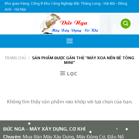
Skip
Kho giao hàng: Cổng B Khu Công Nghiệp Bắc Thăng Long - Hải Bối - Đông
Anh - Hà Nội
to
content
TRANG CHỦ
/
SẢN PHẨM ĐƯỢC GẮN THẺ “MÁY XOA NỀN BÊ TÔNG
MINI”
LỌC
Không tìm thấy sản phẩm nào khớp với lựa chọn của bạn.
ĐỨC NGA - MÁY XÂY DỰNG, CƠ KHÍ
Chuyên:
Mua Bán Máy Xây Dựng, Máy Động Cơ, Đầu Nổ