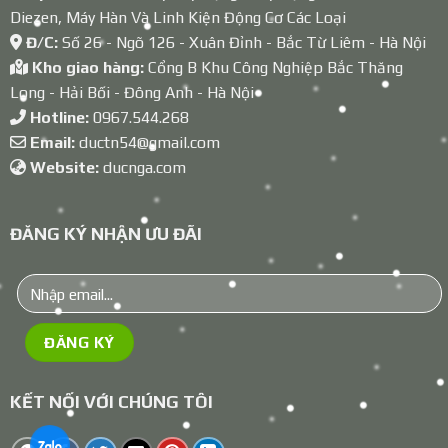
Diezen, Máy Hàn Và Linh Kiện Động Cơ Các Loại
Đ/C:
Số 26 - Ngõ 126 - Xuân Đỉnh - Bắc Từ Liêm - Hà Nội
Kho giao hàng:
Cổng B Khu Công Nghiệp Bắc Thăng
Long - Hải Bối - Đông Anh - Hà Nội
Hotline:
0967.544.268
Email:
ductn54@gmail.com
Website:
ducnga.com
ĐĂNG KÝ NHẬN ƯU ĐÃI
KẾT NỐI VỚI CHÚNG TÔI