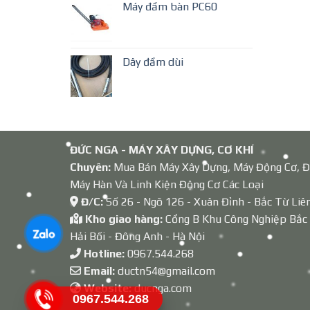
Máy đầm bàn PC60
Dây đầm dùi
ĐỨC NGA - MÁY XÂY DỰNG, CƠ KHÍ
Chuyên:
Mua Bán Máy Xây Dựng, Máy Động Cơ, Đ
Máy Hàn Và Linh Kiện Động Cơ Các Loại
Đ/C:
Số 26 - Ngõ 126 - Xuân Đỉnh - Bắc Từ Liê
Kho giao hàng:
Cổng B Khu Công Nghiệp Bắc
Hải Bối - Đông Anh - Hà Nội
Hotline:
0967.544.268
Email:
ductn54@gmail.com
Website:
ducnga.com
0967.544.268