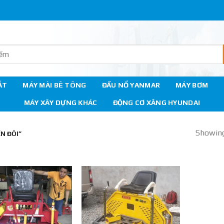
ẮT
MÁY MÀI BÊ TÔNG
ĐẦU NỔ YANMAR
MÁY BƠM
MÁY XÂY DỰNG KHÁC
ĐỘNG CƠ XĂNG HYUNDAI
Showing 
N ĐÔI”