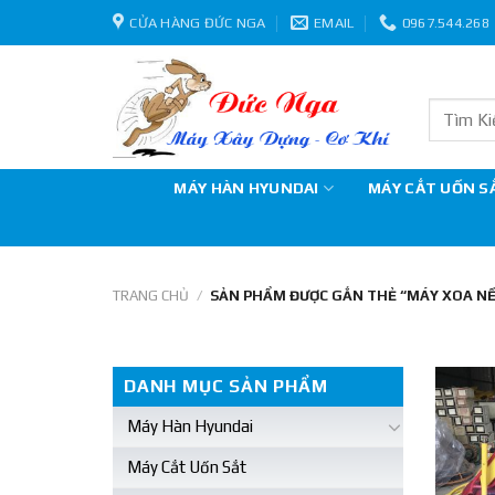
Skip
CỬA HÀNG ĐỨC NGA
EMAIL
0967.544.268
to
content
Tìm
kiếm:
MÁY HÀN HYUNDAI
MÁY CẮT UỐN S
TRANG CHỦ
/
SẢN PHẨM ĐƯỢC GẮN THẺ “MÁY XOA NỀ
DANH MỤC SẢN PHẨM
Máy Hàn Hyundai
Máy Cắt Uốn Sắt