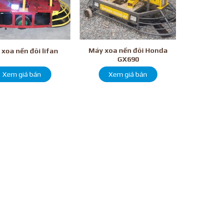
Máy xoa nền đôi Honda
xoa nền đôi lifan
GX690
Xem giá bán
Xem giá bán