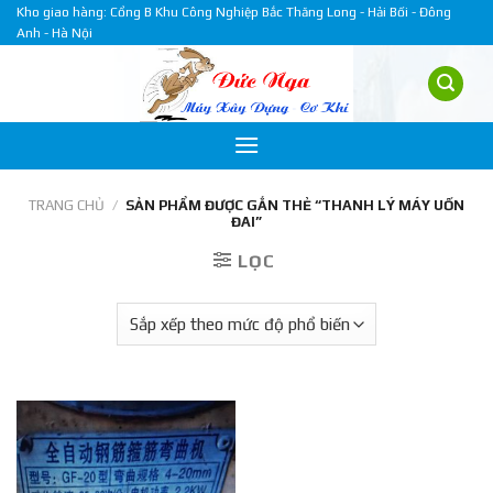
Skip
Kho giao hàng: Cổng B Khu Công Nghiệp Bắc Thăng Long - Hải Bối - Đông
Anh - Hà Nội
to
content
TRANG CHỦ
/
SẢN PHẨM ĐƯỢC GẮN THẺ “THANH LÝ MÁY UỐN
ĐAI”
LỌC