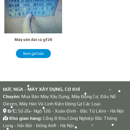
Máy uốn đai cũ gf20
Xem giá bán
ĐỨC NGA - MÁY XÂY DỰNG, CƠ KHÍ
Chuyên:
Mua Bán Máy Xây Dựng, Máy Động Cơ, Đầu Nổ
Diezen, Máy Hàn Và Linh Kiện Động Cơ Các Loại
Đ/C:
Số 26 - Ngõ 126 - Xuân Đỉnh - Bắc Từ Liêm - Hà Nội
Kho giao hàng:
Cổng B Khu Công Nghiệp Bắc Thăng
Long - Hải Bối - Đông Anh - Hà Nội