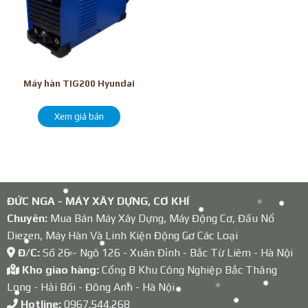
Máy hàn TIG200 Hyundai
Xem giá bán
ĐỨC NGA - MÁY XÂY DỰNG, CƠ KHÍ
Chuyên:
Mua Bán Máy Xây Dựng, Máy Động Cơ, Đầu Nổ
Diezen, Máy Hàn Và Linh Kiện Động Cơ Các Loại
Đ/C:
Số 26 - Ngõ 126 - Xuân Đỉnh - Bắc Từ Liêm - Hà Nội
Kho giao hàng:
Cổng B Khu Công Nghiệp Bắc Thăng
Long - Hải Bối - Đông Anh - Hà Nội
Hotline:
0967.544.268