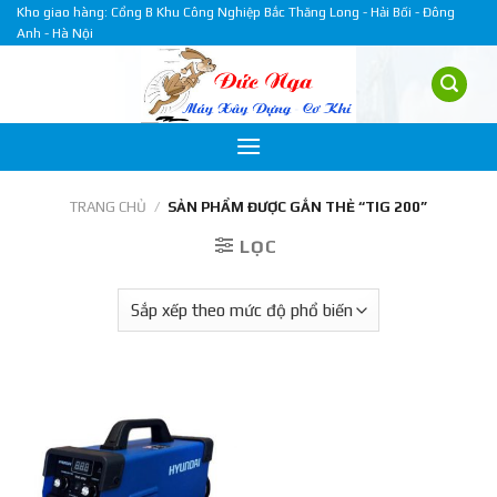
Skip
Kho giao hàng: Cổng B Khu Công Nghiệp Bắc Thăng Long - Hải Bối - Đông
Anh - Hà Nội
to
content
TRANG CHỦ
/
SẢN PHẨM ĐƯỢC GẮN THẺ “TIG 200”
LỌC