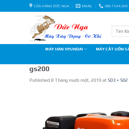
Skip
CỬA HÀNG ĐỨC NGA
EMAIL
0967.544.268
to
content
Tìm
kiếm:
MÁY HÀN HYUNDAI
MÁY CẮT UỐN S
gs200
Published
8 Tháng mười một, 2019
at
503 × 502