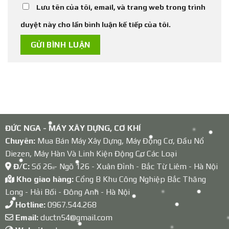
Lưu tên của tôi, email, và trang web trong trình
duyệt này cho lần bình luận kế tiếp của tôi.
ĐỨC NGA - MÁY XÂY DỰNG, CƠ KHÍ
Chuyên:
Mua Bán Máy Xây Dựng, Máy Động Cơ, Đầu Nổ
Diezen, Máy Hàn Và Linh Kiện Động Cơ Các Loại
Đ/C:
Số 26 - Ngõ 126 - Xuân Đỉnh - Bắc Từ Liêm - Hà Nội
Kho giao hàng:
Cổng B Khu Công Nghiệp Bắc Thăng
Long - Hải Bối - Đông Anh - Hà Nội
Hotline:
0967.544.268
Email:
ductn54@gmail.com