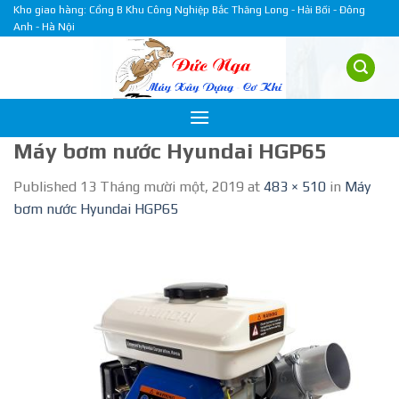
Skip
Kho giao hàng: Cổng B Khu Công Nghiệp Bắc Thăng Long - Hải Bối - Đông
Anh - Hà Nội
to
content
Máy bơm nước Hyundai HGP65
Published
13 Tháng mười một, 2019
at
483 × 510
in
Máy
bơm nước Hyundai HGP65