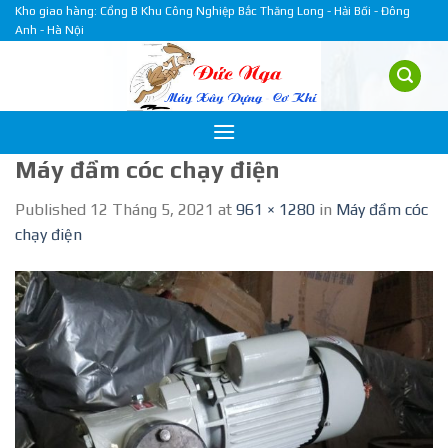
Skip
Kho giao hàng: Cổng B Khu Công Nghiệp Bắc Thăng Long - Hải Bối - Đông
Anh - Hà Nội
to
content
Máy đầm cóc chạy điện
Published
12 Tháng 5, 2021
at
961 × 1280
in
Máy đầm cóc
chạy điện