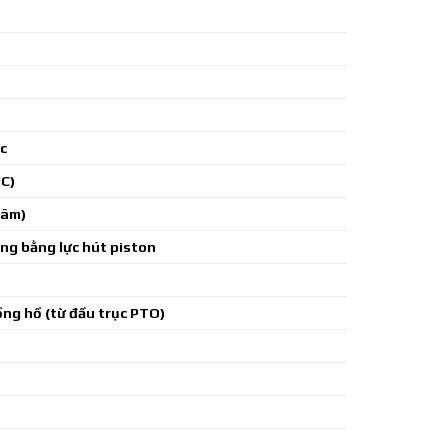
c
IC)
 tâm)
ng bằng lực hút piston
ng hồ (từ đầu trục PTO)