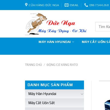
Skip
CỬA HÀNG ĐỨC NGA
EMAIL
0967.544.268
to
content
Tìm
kiếm:
MÁY HÀN HYUNDAI
MÁY CẮT UỐN S
TRANG CHỦ
/
ĐỘNG CƠ XĂNG RATO
DANH MỤC SẢN PHẨM
Máy Hàn Hyundai
Máy Cắt Uốn Sắt