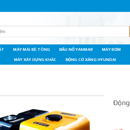
ẮT
MÁY MÀI BÊ TÔNG
ĐẦU NỔ YANMAR
MÁY BƠM
MÁY XÂY DỰNG KHÁC
ĐỘNG CƠ XĂNG HYUNDAI
Động