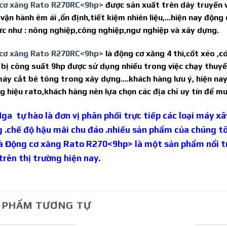
cơ xăng Rato R270RC<9hp>
được sản xuất trên dây truyền 
,vận hành êm ái ,ổn định,tiết kiệm nhiên liệu,…hiện nay độn
vực như : nông nghiệp,công nghiệp,ngư nghiệp và xây dựng.
cơ xăng Rato R270RC<9hp>
là động cơ xăng 4 thì,cốt xéo ,
 bị công suất 9hp được sử dụng nhiều trong việc chạy thu
máy cắt bê tông trong xây dựng….khách hàng lưu ý, hiện nay 
g hiệu rato,khách hàng nên lựa chọn các địa chỉ uy tín để m
ga tự hào là đơn vị phân phối trực tiếp các loại máy xâ
 .chế độ hậu mãi chu đáo .nhiều sản phẩm của chúng tô
à Động cơ xăng Rato R270<9hp> là một sản phẩm nổi tr
trên thị trường hiện nay.
 PHẨM TƯƠNG TỰ