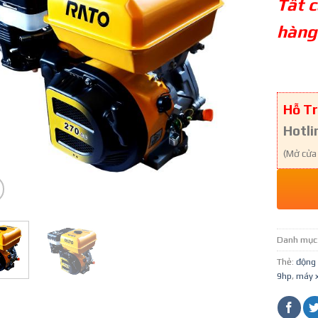
Tất 
hàng
Hỗ Tr
Hotli
(Mở cửa
Danh mục
Thẻ:
động 
9hp
,
máy 