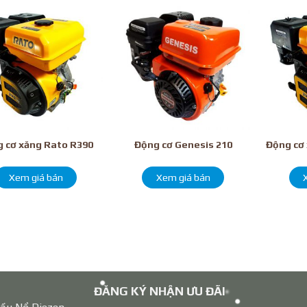
 cơ xăng Rato R390
Động cơ Genesis 210
Động cơ
Xem giá bán
Xem giá bán
ĐĂNG KÝ NHẬN ƯU ĐÃI