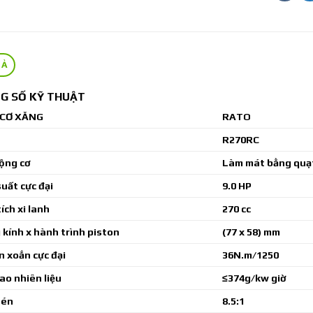
TẢ
G SỐ KỸ THUẬT
CƠ XĂNG
RATO
R270RC
ộng cơ
Làm mát bằng quạt g
uất cực đại
9.0 HP
ích xi lanh
270 cc
kính x hành trình piston
(77 x 58) mm
 xoắn cực đại
36N.m/1250
ao nhiên liệu
≤374g/kw giờ
nén
8.5:1