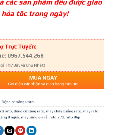
cả các sản phẩm đều được giao
 hỏa tốc trong ngày!
ợ Trực Tuyến:
ne: 0967.544.268
 cả Thứ Bảy và Chủ Nhật)
MUA NGAY
Gọi điện xác nhận và giao hàng tận nơi
:
Động cơ xăng Rato
cơ rato
,
động cơ xăng rato
,
máy chạy xuồng rato
,
máy rato
xăng 9 ngựa
,
máy xăng giá rẻ
,
rato 270
,
rato 9hp