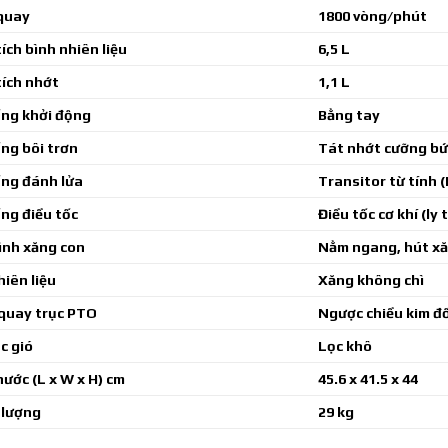
quay
1800 vòng/phút
ích bình nhiên liệu
6,5 L
ích nhớt
1,1 L
ống khởi động
Bằng tay
ng bôi trơn
Tát nhớt cưỡng bứ
ống đánh lửa
Transitor từ tính (
ng điều tốc
Điều tốc cơ khí (ly
ình xăng con
Nằm ngang, hút xă
hiên liệu
Xăng không chì
quay trục PTO
Ngược chiều kim đồ
ọc gió
Lọc khô
hước (L x W x H) cm
45.6 x 41.5 x 44
 lượng
29 kg