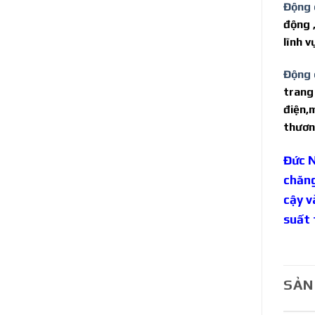
Động 
động 
lĩnh 
Động 
trang
điện,
thươn
Đức N
chăng
cậy v
suất 
SẢN