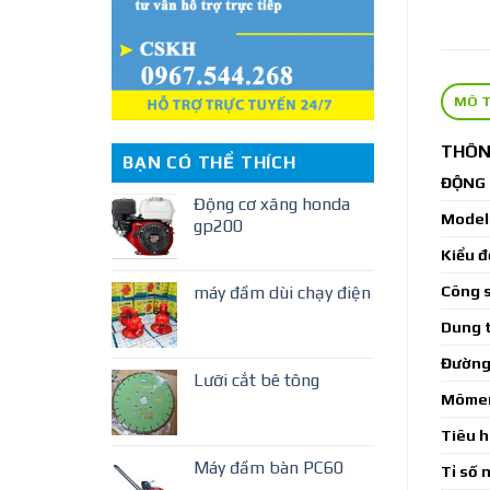
MÔ 
THÔN
BẠN CÓ THỂ THÍCH
ĐỘNG 
Động cơ xăng honda
Model
gp200
Kiểu đ
máy đầm dùi chạy điện
Công s
Dung t
Đường 
Lưỡi cắt bê tông
Mômen
Tiêu h
Máy đầm bàn PC60
Tỉ số 