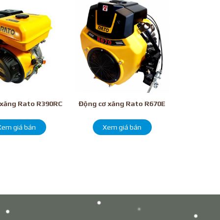
 xăng Rato R390RC
Động cơ xăng Rato R670E
Xem giá bán
Xem giá bán