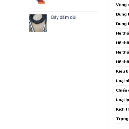
Vòng 
Dung t
Dây đầm dùi
Dung t
Hệ th
Hệ thố
Hệ th
Hệ thố
Kiểu b
Loại n
Chiều 
Loại l
Kích t
Trọng