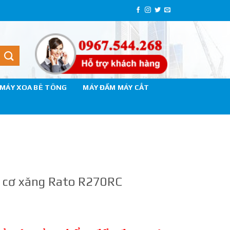
MÁY XOA BÊ TÔNG
MÁY ĐẦM MÁY CẮT
 cơ xăng Rato R270RC