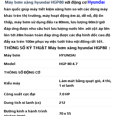
Hyunda
Máy bơm xăng hyundai HGP80
với động cơ
i
hàn quốc giúp máy tiết kiệm xăng hơn so với các dòng máy
khác trên thị trường, máy hoạt động êm ái, dễ nổ, độ ồn
thấp, máy bơm sử dụng đầu ra 80mm, lưu lượng 60m3/giờ
đáp ứng được nhu cầu hút lưu lượng nước lớn .với cột áp lớn
lên tới 28m hoàn toàn đáp ứng được các điạ hình dốc cao.độ
đẩy xa trên 100m phục vụ việc tưới tiêu nội đồng rất tốt.
THÔNG SỐ KỸ THUẬT Máy bơm xăng hyundai HGP80 :
Máy bơm
HYUNDAI
Model
HGP 80 4.7
THÔNG SỐ ĐỘNG CƠ
Làm mát bằng quạt gió, 4 thì,
Kiểu máy
1 xi lanh
Công suất cực đại
7.0 HP
Dung tích xi lanh (cc)
212
Đường kính x hành trình
70 x 55
piston (mm)