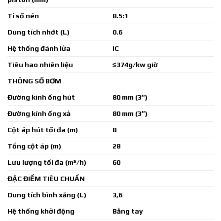
Tỉ số nén
8.5:1
Dung tích nhớt (L)
0.6
Hệ thống đánh lửa
IC
Tiêu hao nhiên liệu
≤374g/kw giờ
THÔNG SỐ BƠM
Đường kính ống hút
80 mm (3″)
Đường kính ống xả
80 mm (3″)
Cột áp hút tối đa (m)
8
Tổng cột áp (m)
28
Lưu lượng tối đa (m³/h)
60
ĐẶC ĐIỂM TIÊU CHUẨN
Dung tích bình xăng (L)
3,6
Hệ thống khởi động
Bằng tay