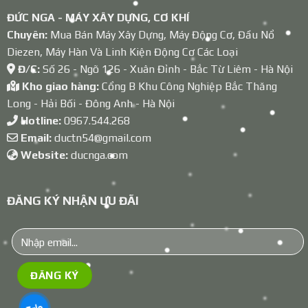
ĐỨC NGA - MÁY XÂY DỰNG, CƠ KHÍ
Chuyên:
Mua Bán Máy Xây Dựng, Máy Động Cơ, Đầu Nổ
Diezen, Máy Hàn Và Linh Kiện Động Cơ Các Loại
Đ/C:
Số 26 - Ngõ 126 - Xuân Đỉnh - Bắc Từ Liêm - Hà Nội
Kho giao hàng:
Cổng B Khu Công Nghiệp Bắc Thăng
Long - Hải Bối - Đông Anh - Hà Nội
Hotline:
0967.544.268
Email:
ductn54@gmail.com
Website:
ducnga.com
ĐĂNG KÝ NHẬN ƯU ĐÃI